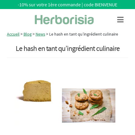
-10% sur votre 1ère commande | code BIENVENUE
Aller
Aller
Menu
à
au
la
contenu
Accueil
>
Blog
>
News
>
Le hash en tant qu’ingrédient culinaire
navigation
Le hash en tant qu’ingrédient culinaire