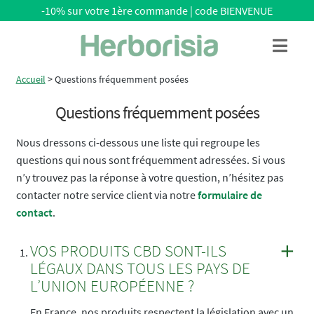
-10% sur votre 1ère commande | code BIENVENUE
Aller
Aller
Menu
à
au
la
contenu
Accueil
>
Questions fréquemment posées
navigation
Questions fréquemment posées
Nous dressons ci-dessous une liste qui regroupe les
questions qui nous sont fréquemment adressées. Si vous
n’y trouvez pas la réponse à votre question, n’hésitez pas
contacter notre service client via notre
formulaire de
contact
.
VOS PRODUITS CBD SONT-ILS
LÉGAUX DANS TOUS LES PAYS DE
L’UNION EUROPÉENNE ?
En France, nos produits respectent la législation avec un