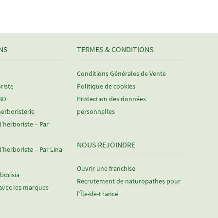
NS
TERMES & CONDITIONS
Conditions Générales de Vente
riste
Politique de cookies
CBD
Protection des données
herboristerie
personnelles
 l’herboriste – Par
NOUS REJOINDRE
 l’herboriste – Par Lina
Ouvrir une franchise
rborisia
Recrutement de naturopathes pour
avec les marques
l’Île-de-France