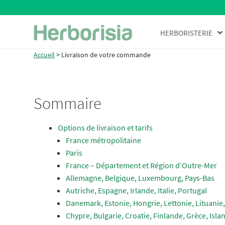
Aller
Aller
HERBORISTERIE
à
au
la
contenu
Accueil
>
Livraison de votre commande
navigation
Sommaire
Options de livraison et tarifs
France métropolitaine
Paris
France – Département et Région d’Outre-Mer
Allemagne, Belgique, Luxembourg, Pays-Bas
Autriche, Espagne, Irlande, Italie, Portugal
Danemark, Estonie, Hongrie, Lettonie, Lituani
Chypre, Bulgarie, Croatie, Finlande, Grèce, Isl