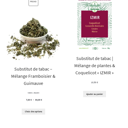
PRODUIT
PROMO
EN
PROMOTION
Substitut de tabac |
Mélange de plantes &
Substitut de tabac –
Coquelicot « IZMIR »
Mélange Framboisier &
Guimauve
10,50
€
Plage
7,50
€
–
60,00
€
Ajouter au panier
Plage
7,50
€
–
54,00
de
€
de
prix :
Choix des options
prix :
7,50 €
7,50 €
à