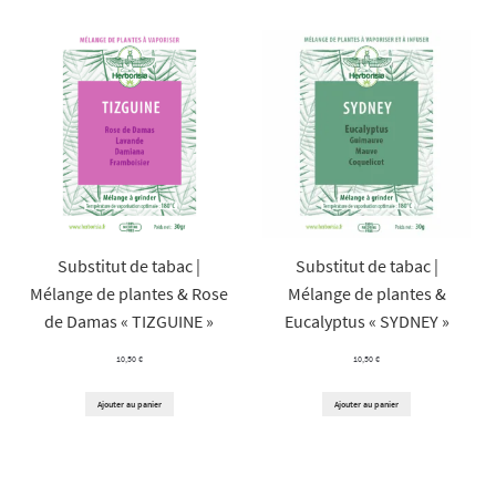
à
60,00 €
54,00 €
Substitut de tabac |
Substitut de tabac |
Mélange de plantes & Rose
Mélange de plantes &
de Damas « TIZGUINE »
Eucalyptus « SYDNEY »
10,50
€
10,50
€
Ajouter au panier
Ajouter au panier