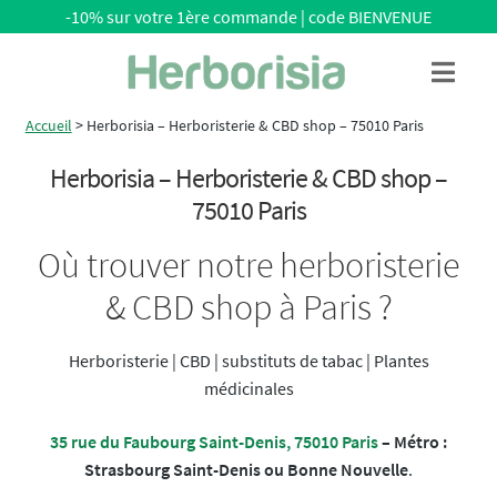
-10% sur votre 1ère commande | code BIENVENUE
Aller
Aller
Menu
à
au
la
contenu
Accueil
>
Herborisia – Herboristerie & CBD shop – 75010 Paris
navigation
Herborisia – Herboristerie & CBD shop –
75010 Paris
Où trouver notre herboristerie
& CBD shop à Paris ?
Herboristerie | CBD | substituts de tabac | Plantes
médicinales
35 rue du Faubourg Saint-Denis, 75010 Paris
– Métro :
Strasbourg Saint-Denis ou Bonne Nouvelle
.