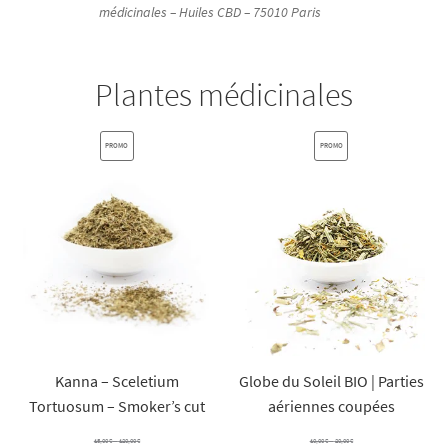
médicinales – Huiles CBD – 75010 Paris
Plantes médicinales
PRODUIT
PRODUIT
PROMO
PROMO
EN
EN
PROMOTION
PROMOTION
Kanna – Sceletium
Globe du Soleil BIO | Parties
Tortuosum – Smoker’s cut
aériennes coupées
Plage
Plage
15,00
€
–
120,00
€
10,00
€
–
20,00
€