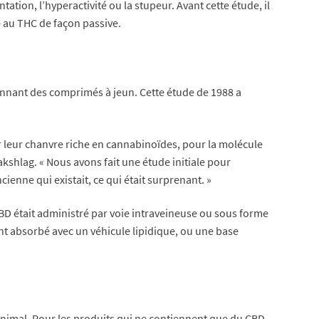
tion, l’hyperactivité ou la stupeur. Avant cette étude, il
 au THC de façon passive.
 donnant des comprimés à jeun. Cette étude de 1988 a
pour leur chanvre riche en cannabinoïdes, pour la molécule
Wakshlag. « Nous avons fait une étude initiale pour
ienne qui existait, ce qui était surprenant. »
CBD était administré par voie intraveineuse ou sous forme
ent absorbé avec un véhicule lipidique, ou une base
nimal. Pour les produits qui ne contiennent que du CBD,