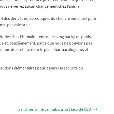
l, vous ne verrez aucun changement chez l’animal.
ent des dérivés nutraceutiques du chanvre industriel pour
mal par voie orale.
études chez l’humain – entre 1 et 5 mg par kg de poids
nique et, deuxièmement, parce que nous ne pouvions pas
ait d’une dose efficace sur le plan pharmacologique, et
cautions élémentaires pour assurer la sécurité du
Article
5 mythes sur le cannabis à fort taux de CBD