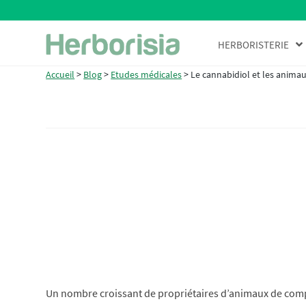
Aller
Aller
HERBORISTERIE
à
au
la
contenu
Accueil
>
Blog
>
Etudes médicales
>
Le cannabidiol et les animau
navigation
Un nombre croissant de propriétaires d’animaux de compa