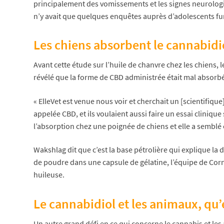
principalement des vomissements et les signes neurologiqu
n’y avait que quelques enquêtes auprès d’adolescents f
Les chiens absorbent le cannabid
Avant cette étude sur l’huile de chanvre chez les chiens,
révélé que la forme de CBD administrée était mal absorbée 
« ElleVet est venue nous voir et cherchait un [scientifiqu
appelée CBD, et ils voulaient aussi faire un essai clinique
l’absorption chez une poignée de chiens et elle a semblé ê
Wakshlag dit que c’est la base pétrolière qui explique la
de poudre dans une capsule de gélatine, l’équipe de Corn
huileuse.
Le cannabidiol et les animaux, qu’
Un autre grand défi en ce qui concerne le cannabis et l