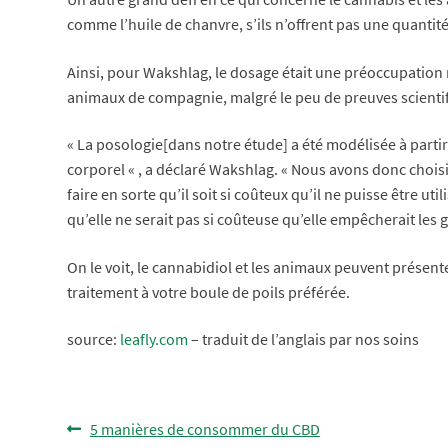
comme l’huile de chanvre, s’ils n’offrent pas une quantit
Ainsi, pour Wakshlag, le dosage était une préoccupation 
animaux de compagnie, malgré le peu de preuves scientifi
« La posologie[dans notre étude] a été modélisée à parti
corporel « , a déclaré Wakshlag. « Nous avons donc chois
faire en sorte qu’il soit si coûteux qu’il ne puisse être u
qu’elle ne serait pas si coûteuse qu’elle empêcherait les ge
On le voit, le cannabidiol et les animaux peuvent présent
traitement à votre boule de poils préférée.
source:
leafly.com
– traduit de l’anglais par nos soins
Navigation
Article
5 manières de consommer du CBD