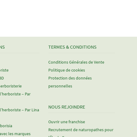
suivant :
NS
TERMES & CONDITIONS
Conditions Générales de Vente
riste
Politique de cookies
CBD
Protection des données
herboristerie
personnelles
 l’herboriste – Par
NOUS REJOINDRE
 l’herboriste – Par Lina
Ouvrir une franchise
rborisia
Recrutement de naturopathes pour
avec les marques