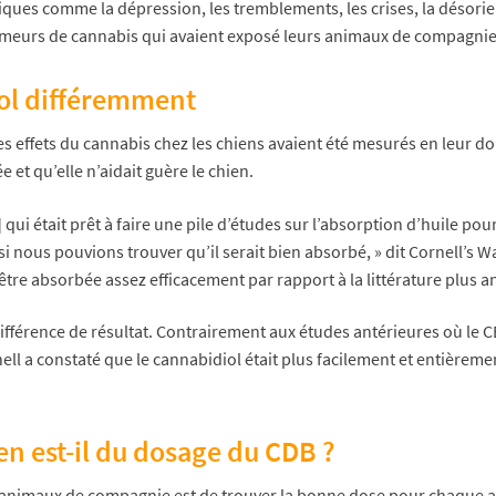
es comme la dépression, les tremblements, les crises, la désorienta
umeurs de cannabis qui avaient exposé leurs animaux de compagnie
iol différemment
 les effets du cannabis chez les chiens avaient été mesurés en leur
et qu’elle n’aidait guère le chien.
e] qui était prêt à faire une pile d’études sur l’absorption d’huile 
 si nous pouvions trouver qu’il serait bien absorbé, » dit Cornell’s 
tre absorbée assez efficacement par rapport à la littérature plus anc
 différence de résultat. Contrairement aux études antérieures où le 
ell a constaté que le cannabidiol était plus facilement et entièrem
en est-il du dosage du CDB ?
es animaux de compagnie est de trouver la bonne dose pour chaque a