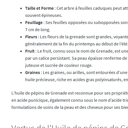
Taille et Forme
: Cet arbre à feuilles caduques peut a
souvent épineuses.
Feuillage
: Ses feuilles opposées ou subopposées sont 
7 cm de long.
Fleurs
: Les fleurs de la grenade sont grandes, voyante
généralement de la fin du printemps au début de l’été
Fruit
: Le fruit, connu sous le nom de Grenade, est un
par un calice persistant. Sa peau épaisse renferme 
juteuse et sucrée de couleur rouge.
Graines
: Les graines, ou arilles, sont entourées d’u
huile précieuse, riche en acides gras polyinsaturés, en
L’huile de pépins de Grenade est reconnue pour ses propriét
en acide punicique, également connu sous le nom d’acide tric
formulations de soins de la peau et des cheveux pour ses bien