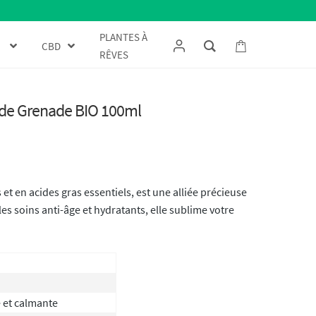
PLANTES À
CBD
RÊVES
s de Grenade BIO 100ml
 et en acides gras essentiels, est une alliée précieuse
les soins anti-âge et hydratants, elle sublime votre
 et calmante