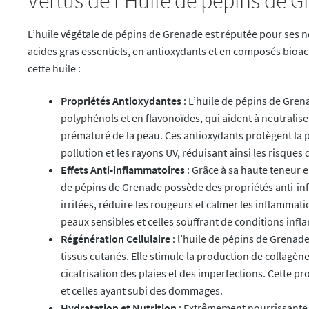
Vertus de l’Huile de pépins de 
L’huile végétale de pépins de Grenade est réputée pour ses n
acides gras essentiels, en antioxydants et en composés bioact
cette huile :
Propriétés Antioxydantes
: L’huile de pépins de Gre
polyphénols et en flavonoïdes, qui aident à neutralise
prématuré de la peau. Ces antioxydants protègent la
pollution et les rayons UV, réduisant ainsi les risques
Effets Anti-inflammatoires
: Grâce à sa haute teneur e
de pépins de Grenade possède des propriétés anti-inf
irritées, réduire les rougeurs et calmer les inflammat
peaux sensibles et celles souffrant de conditions inf
Régénération Cellulaire
: l’huile de pépins de Grenade 
tissus cutanés. Elle stimule la production de collagène,
cicatrisation des plaies et des imperfections. Cette p
et celles ayant subi des dommages.
Hydratation et Nutrition
: Extrêmement nourrissante,