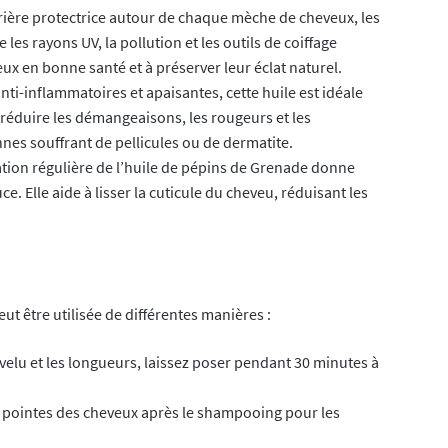
rière protectrice autour de chaque mèche de cheveux, les
les rayons UV, la pollution et les outils de coiffage
eux en bonne santé et à préserver leur éclat naturel.
nti-inflammatoires et apaisantes, cette huile est idéale
 à réduire les démangeaisons, les rougeurs et les
nes souffrant de pellicules ou de dermatite.
sation régulière de l’huile de pépins de Grenade donne
e. Elle aide à lisser la cuticule du cheveu, réduisant les
ut être utilisée de différentes manières :
hevelu et les longueurs, laissez poser pendant 30 minutes à
s pointes des cheveux après le shampooing pour les