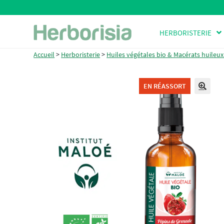
Aller
Aller
HERBORISTERIE
à
au
la
contenu
Accueil
>
Herboristerie
>
Huiles végétales bio & Macérats huileux
navigation
EN RÉASSORT
🔍