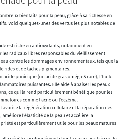
Grenade pour la peau
ombreux bienfaits pour la peau, grâce à sa richesse en
ifs. Voici quelques-unes des vertus les plus notables de
nade est riche en antioxydants, notamment en
r les radicaux libres responsables du vieillissement
 peau contre les dommages environnementaux, tels que la
 de rides et de taches pigmentaires.
n acide punicique (un acide gras oméga-5 rare), l’huile
lammatoires puissantes. Elle aide à apaiser les peaux
ions, ce qui la rend particulièrement bénéfique pour les
lammatoires comme l’acné ou l’eczéma.
favorise la régénération cellulaire et la réparation des
 améliore l’élasticité de la peau et accélère la
ropriété est particulièrement utile pour les peaux matures
 elle pénètre profondément dans la peau sans laisser de