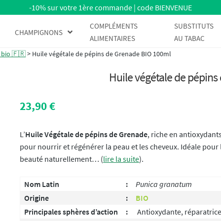
-10% sur votre 1ère commande | code BIENVENUE
COMPLÉMENTS
SUBSTITUTS
CHAMPIGNONS
ALIMENTAIRES
AU TABAC
 bio 🇫🇷
>
Huile végétale de pépins de Grenade BIO 100ml
Huile végétale de pépin
23,90
€
L’
Huile Végétale de pépins de Grenade
, riche en antioxydants
pour nourrir et régénérer la peau et les cheveux. Idéale pour 
beauté naturellement… (
lire la suite
).
Nom Latin
:
Punica granatum
Origine
:
BIO
Principales sphères d’action
:
Antioxydante, réparatrice