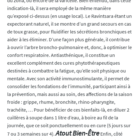
du zona, ou encore de la varicelle. Bien entendu, dans cette
indication-là, il sera employé de la même manière
qu’exposé ci-dessus (en usage local). Le Ravintsara étant un
expectorant naturel, il se montre d’un grand secours en cas
de toux grasse, pour fluidifier les sécrétions bronchiques et
aider à les éliminer. D’une façon plus générale, il contribue
à ouvrir l’arbre broncho-pulmonaire et, donc, à optimiser le
confort respiratoire. Antiasthénique, il constitue un
excellent complément des cures phytothérapeutiques
destinées à combattre la fatigue, qu’elle soit physique ou
mentale. Avec son activité immunostimulante, il permet de
consolider les fondations de l’immunité, participant ainsi à
la prévention, mais aussi au soin, des affections de la saison
froide : grippe, rhume, bronchite, rhino-pharyngite,
trachéite, … Pour bénéficier de ces bienfaits-là, en diluer 2
cuillères à soupe dans 1 litre d’eau, à boire au fil de la
journée, que ce soit ponctuellement ou en cure (5 jours sur
Atout Bien-Être
7 ou 3 semaines sur 4).
Enfin, côté