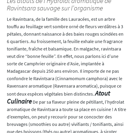
Les atouts de l’Hydrolat aromatique de
Ravintsara sauvage sur l’organisme
Le Ravintsara, de la famille des Lauracées, est un arbre
touffu au feuillage vert sombre orné de fleurs verdâtres à 3
pétales, donnant naissance à des baies rouges scindées en
6 quartiers. Au froissement, la feuille exhale une fragrance
tonifiante, fraîche et balsamique. En malgache, ravintsara
veut dire “bonne feuille”. En effet, nous parlons ici d’une
sorte de Camphrier originaire d’Asie, implantée à
Madagascar depuis 250 ans environ. Il importe de ne pas
confondre le Ravintsara (Cinnamomum camphora) avec le
Ravensare aromatique (Ravensara aromatica), puisque ce
Atout
sont deux espèces végétales bien distinctes.
Culinaire
De par sa flaveur pleine de pétillant, l’hydrolat
aromatique de Ravintsara a toute sa place en cuisine ! A titre
d’exemples, on peut y recourir pour se concocter des
breuvages (smoothies ou autre) vivifiants / tonifiants, ainsi
que des boissons (thés ou autre) aromatiques, à siroter