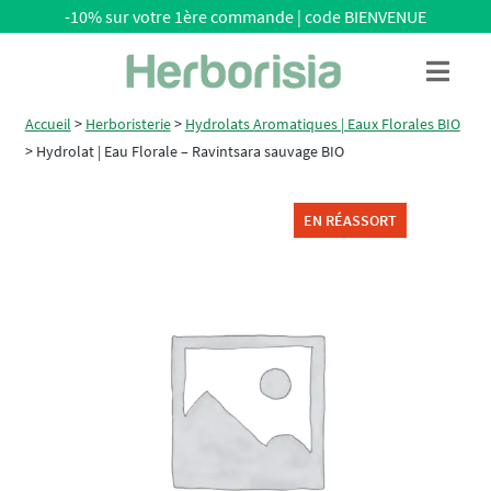
-10% sur votre 1ère commande | code BIENVENUE
Aller
Aller
Menu
à
au
la
contenu
Accueil
>
Herboristerie
>
Hydrolats Aromatiques | Eaux Florales BIO
navigation
>
Hydrolat | Eau Florale – Ravintsara sauvage BIO
EN RÉASSORT