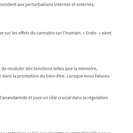
épondent aux perturbations internes et externes.
 sur les effets du cannabis sur l’humain. « Endo- » vient
t de moduler des fonctions telles que la mémoire,
rôle dans la promotion du bien-être. Lorsque nous faisons
l’anandamide et joue un rôle crucial dans la régulation
ui vont alors se lier aux récepteurs cannabinoïdes pour