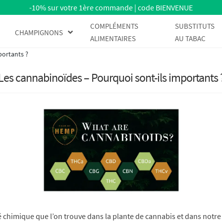
-10% sur votre 1ère commande | code BIENVENUE
COMPLÉMENTS
SUBSTITUTS
CHAMPIGNONS
ALIMENTAIRES
AU TABAC
portants ?
Les cannabinoïdes – Pourquoi sont-ils importants 
 chimique que l’on trouve dans la plante de cannabis et dans notr