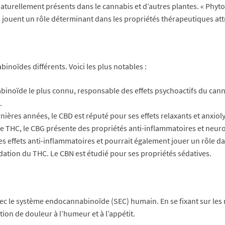
ellement présents dans le cannabis et d’autres plantes. « Phyto » 
 jouent un rôle déterminant dans les propriétés thérapeutiques at
noïdes différents. Voici les plus notables :
abinoïde le plus connu, responsable des effets psychoactifs du cann
.
nières années, le CBD est réputé pour ses effets relaxants et anxioly
e THC, le CBG présente des propriétés anti-inflammatoires et neuro
 effets anti-inflammatoires et pourrait également jouer un rôle d
radation du THC. Le CBN est étudié pour ses propriétés sédatives.
c le système endocannabinoïde (SEC) humain. En se fixant sur les r
tion de douleur à l’humeur et à l’appétit.