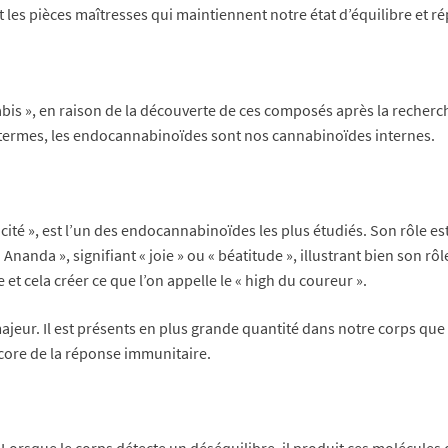
 les pièces maîtresses qui maintiennent notre état d’équilibre et r
is », en raison de la découverte de ces composés après la recherche
tres termes, les endocannabinoïdes sont nos cannabinoïdes internes.
ité », est l’un des endocannabinoïdes les plus étudiés. Son rôle es
Ananda », signifiant « joie » ou « béatitude », illustrant bien son 
t cela créer ce que l’on appelle le « high du coureur ».
ajeur. Il est présents en plus grande quantité dans notre corps que 
ncore de la réponse immunitaire.
sque le corps détecte un déséquilibre, il produit ces molécules q