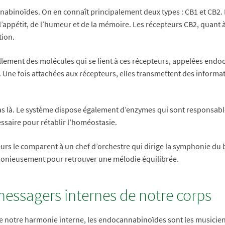
nnabinoïdes. On en connaît principalement deux types : CB1 et CB2.
e l’appétit, de l’humeur et de la mémoire. Les récepteurs CB2, quant
tion.
rellement des molécules qui se lient à ces récepteurs, appelées end
s. Une fois attachées aux récepteurs, elles transmettent des inform
as là. Le système dispose également d’enzymes qui sont responsable
essaire pour rétablir l’homéostasie.
eurs le comparent à un chef d’orchestre qui dirige la symphonie du 
monieusement pour retrouver une mélodie équilibrée.
messagers internes de notre corps
de notre harmonie interne, les endocannabinoïdes sont les musicie