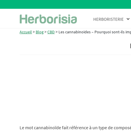
Aller
Aller
HERBORISTERIE
à
au
la
contenu
Accueil
>
Blog
>
CBD
>
Les cannabinoïdes – Pourquoi sont-ils im
navigation
Le mot cannabinoïde fait référence à un type de composé