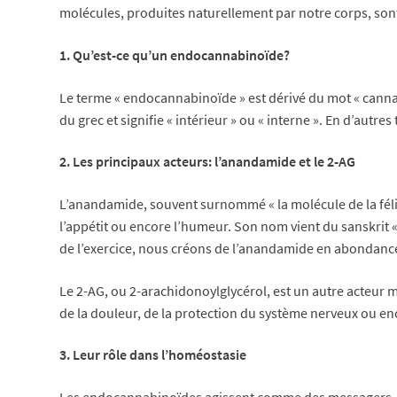
molécules, produites naturellement par notre corps, sont
1. Qu’est-ce qu’un endocannabinoïde?
Le terme « endocannabinoïde » est dérivé du mot « cannab
du grec et signifie « intérieur » ou « interne ». En d’au
2. Les principaux acteurs: l’anandamide et le 2-AG
L’anandamide, souvent surnommé « la molécule de la félic
l’appétit ou encore l’humeur. Son nom vient du sanskrit « 
de l’exercice, nous créons de l’anandamide en abondance e
Le 2-AG, ou 2-arachidonoylglycérol, est un autre acteur m
de la douleur, de la protection du système nerveux ou e
3. Leur rôle dans l’homéostasie
Les endocannabinoïdes agissent comme des messagers. Lor