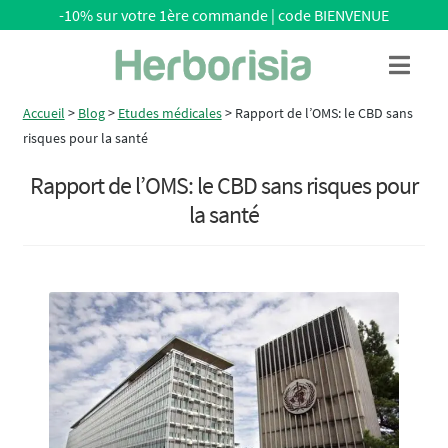
-10% sur votre 1ère commande | code BIENVENUE
Aller
Aller
Menu
à
au
la
contenu
Accueil
>
Blog
>
Etudes médicales
>
Rapport de l’OMS: le CBD sans
navigation
risques pour la santé
Rapport de l’OMS: le CBD sans risques pour
la santé