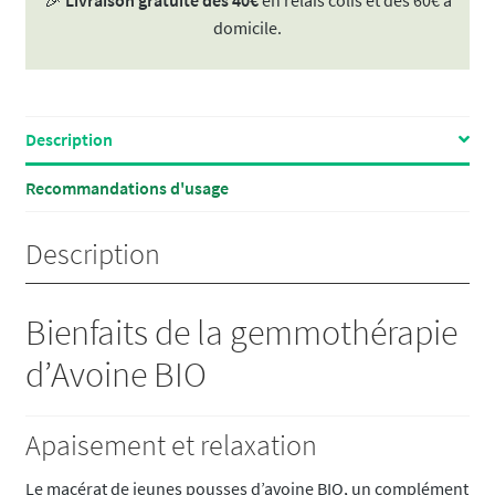
🎉
Livraison gratuite dès 40€
en relais colis et dès 60€ à
15ml
domicile.
Description
Recommandations d'usage
Description
Bienfaits de la gemmothérapie
d’Avoine BIO
Apaisement et relaxation
Le macérat de jeunes pousses d’avoine BIO, un complément