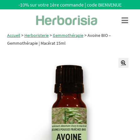
-10% sur votre 1ère commande | code BIENVENUE
Aller
Aller
Menu
à
au
la
contenu
Accueil
>
Herboristerie
>
Gemmothérapie
>
Avoine BIO –
navigation
Gemmothérapie | Macérat 15ml
🔍