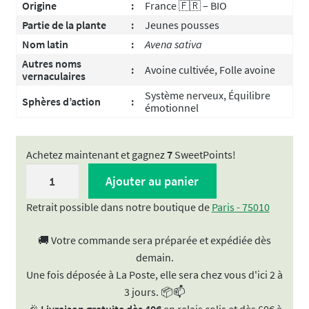
Origine
:
France 🇫🇷 – BIO
Partie de la plante
:
Jeunes pousses
Nom latin
:
Avena sativa
Autres noms
:
Avoine cultivée, Folle avoine
vernaculaires
Système nerveux, Équilibre
Sphères d’action
:
émotionnel
Achetez maintenant et gagnez
7
SweetPoints!
quantité
Ajouter au panier
de
Avoine
Retrait possible dans notre boutique de
Paris - 75010
BIO
🚚 Votre commande sera préparée et expédiée dès
-
demain.
Gemmothérapie
Une fois déposée à La Poste, elle sera chez vous d'ici 2 à
|
3 jours. 📦📫
Macérat