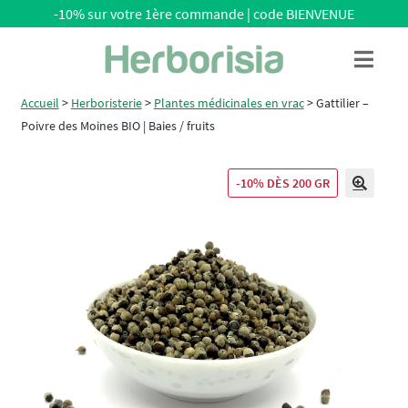
-10% sur votre 1ère commande | code BIENVENUE
Aller
Aller
Menu
à
au
la
contenu
Accueil
>
Herboristerie
>
Plantes médicinales en vrac
>
Gattilier –
navigation
Poivre des Moines BIO | Baies / fruits
-10% DÈS 200 GR
🔍