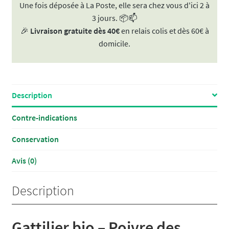
Une fois déposée à La Poste, elle sera chez vous d'ici 2 à
Moines
3 jours. 📦📫
BIO
🎉
Livraison gratuite dès 40€
en relais colis et dès 60€ à
|
domicile.
Baies
/
fruits
Description
Contre-indications
Conservation
Avis (0)
Description
Gattilier bio – Poivre des