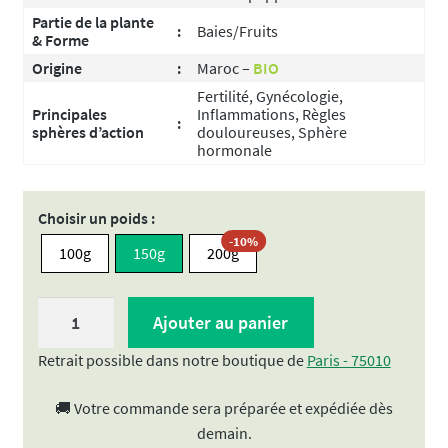
Partie de la plante
:
Baies/Fruits
& Forme
Origine
:
Maroc –
BIO
Fertilité, Gynécologie,
Principales
Inflammations, Règles
:
sphères d’action
douloureuses, Sphère
hormonale
Choisir un poids :
-10%
100g
150g
200g
quantité
Ajouter au panier
de
Gattilier
Retrait possible dans notre boutique de
Paris - 75010
-
🚚 Votre commande sera préparée et expédiée dès
Poivre
demain.
des