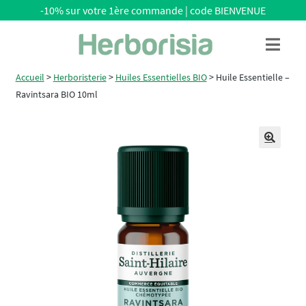
-10% sur votre 1ère commande | code BIENVENUE
Aller
Aller
Menu
à
au
la
contenu
Accueil
>
Herboristerie
>
Huiles Essentielles BIO
>
Huile Essentielle –
navigation
Ravintsara BIO 10ml
🔍