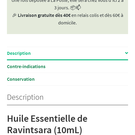
Une fois déposée à La Poste, elle sera chez vous d'ici 2 à
BIO
3 jours. 📦📫
10ml
🎉
Livraison gratuite dès 40€
en relais colis et dès 60€ à
domicile.
Description
Contre-indications
Conservation
Description
Huile Essentielle de
Ravintsara (10mL)