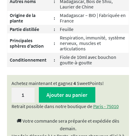
Autres noms
:
Madagascar, Bois de Shiu,
Laurier de Chine
Origine de la
Madagascar – BIO | Fabriquée en
:
plante
France
Partie distillée
:
Feuille
Respiration, immunité, système
Principales
:
nerveux, muscles et
sphères d’action
articulations
Fiole de 10ml avec bouchon
Conditionnement
:
goutte-à-goutte
Achetez maintenant et gagnez
4
SweetPoints!
quantité
Ajouter au panier
de
Huile
Retrait possible dans notre boutique de
Paris - 75010
Essentielle
🚚 Votre commande sera préparée et expédiée dès
-
demain.
Ravintsara