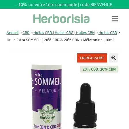
-10% sur votre 1ère commande | code BIENVENUE
Aller
Aller
Menu
à
au
la
contenu
Accueil
>
CBD
>
Huiles CBD | Huiles CBG | Huiles CBN
>
Huiles CBD
>
navigation
Huile Extra SOMMEIL | 20% CBD & 20% CBN + Mélatonine | 10ml
EN RÉASSORT
🔍
20% CBD, 20% CBN