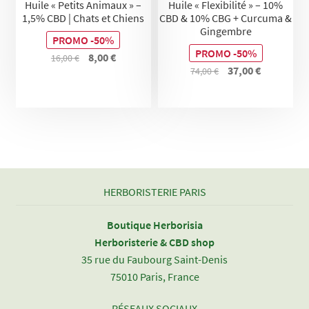
Huile « Petits Animaux » –
Huile « Flexibilité » – 10%
1,5% CBD | Chats et Chiens
CBD & 10% CBG + Curcuma &
Gingembre
PROMO -50%
PROMO -50%
Le
Le
8,00
€
16,00
€
Le
Le
37,00
€
74,00
€
prix
prix
prix
prix
initial
actuel
initial
actuel
était :
est :
était :
est :
16,00 €.
8,00 €.
74,00 €.
37,00 €.
HERBORISTERIE PARIS
Boutique Herborisia
Herboristerie & CBD shop
35 rue du Faubourg Saint-Denis
75010 Paris, France
RÉSEAUX SOCIAUX