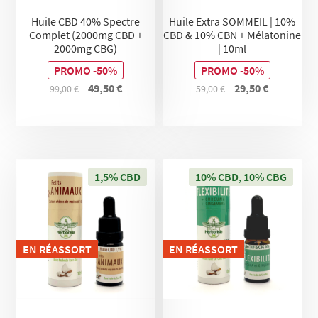
Huile CBD 40% Spectre
Huile Extra SOMMEIL | 10%
Complet (2000mg CBD +
CBD & 10% CBN + Mélatonine
2000mg CBG)
| 10ml
PROMO -50%
PROMO -50%
Le
Le
Le
Le
49,50
€
29,50
€
99,00
€
59,00
€
prix
prix
prix
prix
initial
actuel
initial
actuel
était :
est :
était :
est :
99,00 €.
49,50 €.
59,00 €.
29,50 €.
1,5% CBD
10% CBD, 10% CBG
EN RÉASSORT
EN RÉASSORT