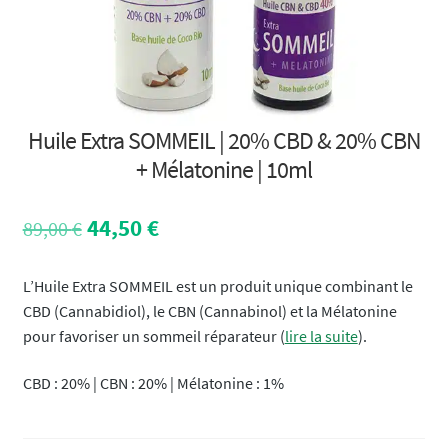
Huile Extra SOMMEIL | 20% CBD & 20% CBN
+ Mélatonine | 10ml
Le
Le
44,50
€
89,00
€
prix
prix
initial
actuel
L’Huile Extra SOMMEIL est un produit unique combinant le
était :
est :
CBD (Cannabidiol), le CBN (Cannabinol) et la Mélatonine
89,00 €.
44,50 €.
pour favoriser un sommeil réparateur (
lire la suite
).
CBD : 20% | CBN : 20% | Mélatonine : 1%