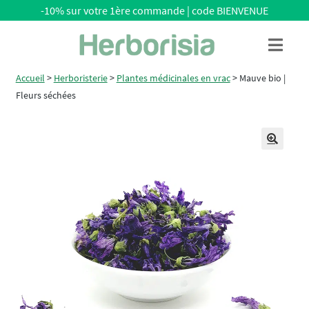
-10% sur votre 1ère commande | code BIENVENUE
Aller
Aller
Menu
à
au
la
contenu
Accueil
>
Herboristerie
>
Plantes médicinales en vrac
>
Mauve bio |
navigation
Fleurs séchées
🔍