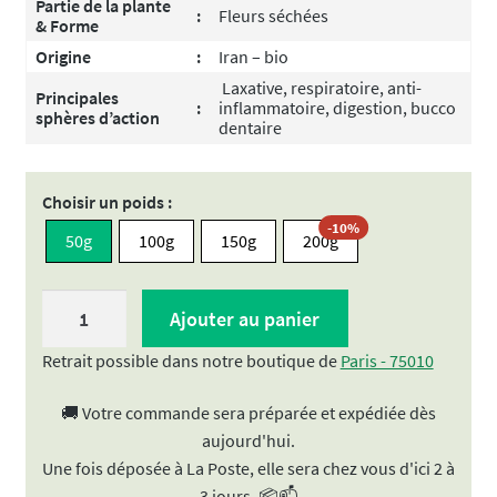
Partie de la plante
:
Fleurs séchées
& Forme
Origine
:
Iran – bio
Laxative, respiratoire, anti-
Principales
:
inflammatoire, digestion, bucco
sphères d’action
dentaire
Choisir un poids :
-10%
50g
100g
150g
200g
quantité
Ajouter au panier
de
Mauve
Retrait possible dans notre boutique de
Paris - 75010
bio
🚚 Votre commande sera préparée et expédiée dès
|
aujourd'hui.
Fleurs
Une fois déposée à La Poste, elle sera chez vous d'ici 2 à
séchées
3 jours. 📦📫