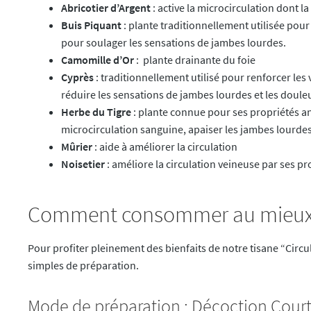
Abricotier d’Argent
: active la microcirculation dont l
Buis Piquant
: plante traditionnellement utilisée pour
pour soulager les sensations de jambes lourdes.
Camomille d’Or
: plante drainante du foie
Cyprès
: traditionnellement utilisé pour renforcer les v
réduire les sensations de jambes lourdes et les doule
Herbe du Tigre
: plante connue pour ses propriétés an
microcirculation sanguine, apaiser les jambes lourdes e
Mûrier
: aide à améliorer la circulation
Noisetier
: améliore la circulation veineuse par ses pr
Comment consommer au mieux v
Pour profiter pleinement des bienfaits de notre tisane “Circul
simples de préparation.
Mode de préparation : Décoction Cour