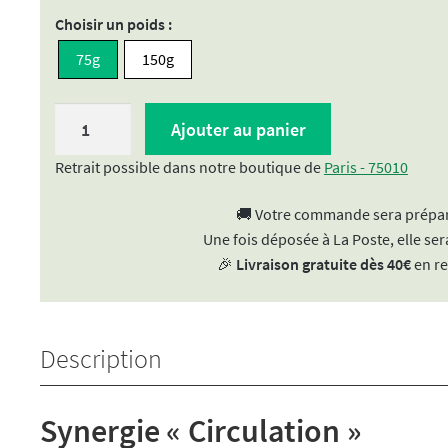
Choisir un poids :
75g
150g
quantité
Ajouter au panier
de
Tisane
Retrait possible dans notre boutique de
Paris - 75010
"Circulation"
🚚 Votre commande sera prépar
Une fois déposée à La Poste, elle sera
🎉
Livraison gratuite dès 40€
en re
Description
Synergie « Circulation »