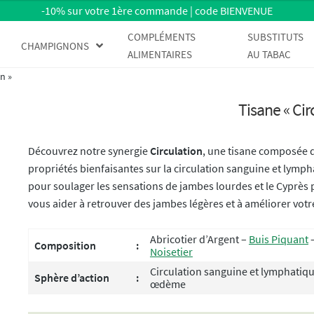
-10% sur votre 1ère commande | code BIENVENUE
COMPLÉMENTS
SUBSTITUTS
CHAMPIGNONS
ALIMENTAIRES
AU TABAC
on »
Tisane « Cir
Découvrez notre synergie
Circulation
, une tisane composée 
propriétés bienfaisantes sur la circulation sanguine et lymph
pour soulager les sensations de jambes lourdes et le Cyprès p
vous aider à retrouver des jambes légères et à améliorer votre
Abricotier d’Argent –
Buis Piquant
Composition
:
Noisetier
Circulation sanguine et lymphatiqu
Sphère d’action
:
œdème