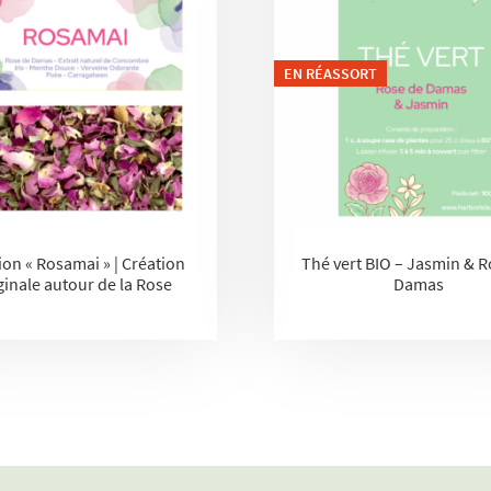
EN RÉASSORT
ion « Rosamai » | Création
Thé vert BIO – Jasmin & R
ginale autour de la Rose
Damas