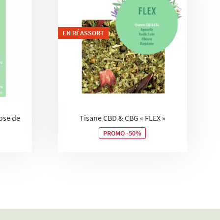
EN RÉASSORT
ose de
Tisane CBD & CBG « FLEX »
PROMO -50%