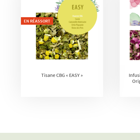
EN RÉASSORT
Tisane CBG « EASY »
Infus
Ori