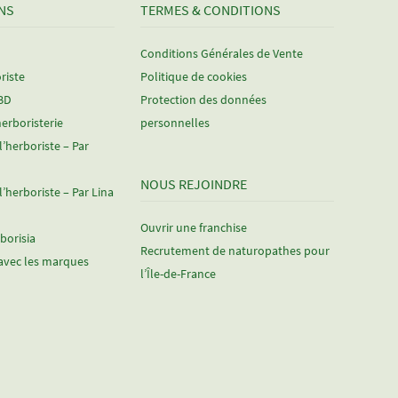
NS
TERMES & CONDITIONS
Conditions Générales de Vente
riste
Politique de cookies
CBD
Protection des données
herboristerie
personnelles
 l’herboriste – Par
NOUS REJOINDRE
 l’herboriste – Par Lina
Ouvrir une franchise
rborisia
Recrutement de naturopathes pour
avec les marques
l’Île-de-France