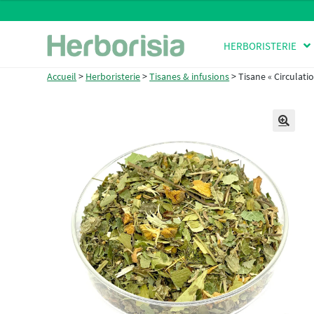
Aller
Aller
HERBORISTERIE
à
au
la
contenu
Accueil
>
Herboristerie
>
Tisanes & infusions
>
Tisane « Circulati
navigation
🔍