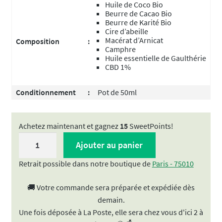
Huile de Coco Bio
Beurre de Cacao Bio
Beurre de Karité Bio
Cire d’abeille
Macérat d’Arnicat
Composition
:
Camphre
Huile essentielle de Gaulthérie
CBD 1%
Conditionnement
:
Pot de 50ml
Achetez maintenant et gagnez
15
SweetPoints!
quantité
Ajouter au panier
de
Baume
Retrait possible dans notre boutique de
Paris - 75010
CBD
🚚 Votre commande sera préparée et expédiée dès
"Chauffant
demain.
et
Une fois déposée à La Poste, elle sera chez vous d'ici 2 à
Décontractant"