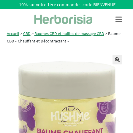
-10% sur votre 1ère commande | code BIENVENUE
Aller
Aller
Menu
à
au
la
contenu
Accueil
>
CBD
>
Baumes CBD et huilles de massage CBD
>
Baume
navigation
CBD « Chauffant et Décontractant »
🔍