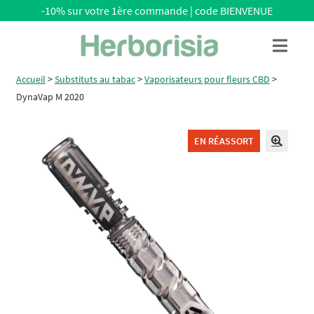
-10% sur votre 1ère commande | code BIENVENUE
Aller
Aller
Menu
à
au
la
contenu
Accueil
>
Substituts au tabac
>
Vaporisateurs pour fleurs CBD
>
navigation
DynaVap M 2020
EN RÉASSORT
🔍