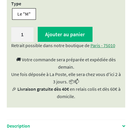
Type
Le "M"
quantité
Ajouter au panier
de
DynaVap
Retrait possible dans notre boutique de
Paris - 75010
M
🚚 Votre commande sera préparée et expédiée dès
2020
demain.
Une fois déposée à La Poste, elle sera chez vous d'ici 2 à
3 jours. 📦📫
🎉
Livraison gratuite dès 40€
en relais colis et dès 60€ à
domicile.
Description