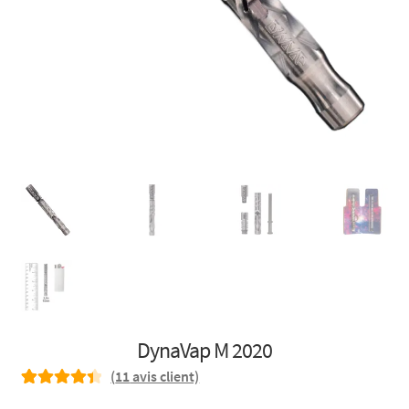
DynaVap M 2020
(
11
avis client)
Noté
11
4.45