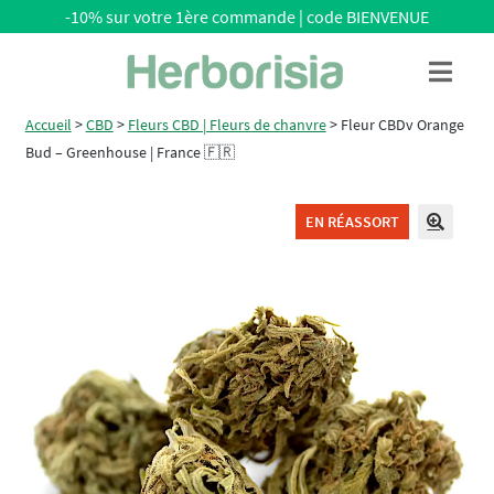
-10% sur votre 1ère commande | code BIENVENUE
Aller
Aller
Menu
à
au
la
contenu
Accueil
>
CBD
>
Fleurs CBD | Fleurs de chanvre
>
Fleur CBDv Orange
navigation
Bud – Greenhouse | France 🇫🇷
EN RÉASSORT
🔍