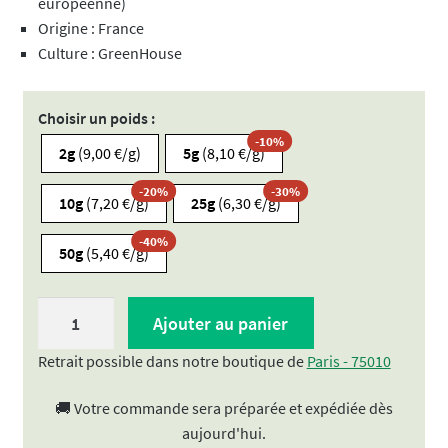
européenne)
Origine : France
Culture : GreenHouse
Choisir un poids :
-10%
2g
(9,00 €/g)
5g
(8,10 €/g)
-20%
-30%
10g
(7,20 €/g)
25g
(6,30 €/g)
-40%
50g
(5,40 €/g)
quantité
Ajouter au panier
de
Fleur
Retrait possible dans notre boutique de
Paris - 75010
CBDv
🚚 Votre commande sera préparée et expédiée dès
Orange
aujourd'hui.
Bud