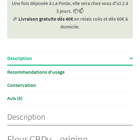
Une fois déposée à La Poste, elle sera chez vous d'ici 2 à
-
3 jours. 📦📫
Greenhouse
🎉
Livraison gratuite dès 40€
en relais colis et dès 60€ à
|
domicile.
France
🇫🇷
Description
Recommandations d'usage
Conservation
Avis (0)
Description
Fleur CBDv – origine