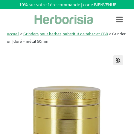
-10% sur votre 1ère commande | code BIENVENUE
Aller
Aller
Menu
à
au
la
contenu
Accueil
>
Grinders pour herbes, substitut de tabac et CBD
>
Grinder
navigation
or | doré – métal 50mm
🔍