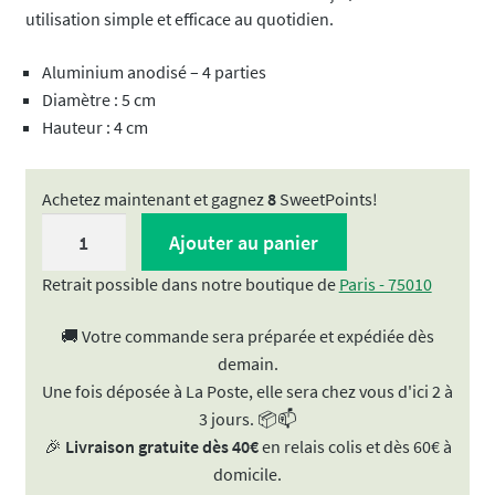
utilisation simple et efficace au quotidien.
Aluminium anodisé – 4 parties
Diamètre : 5 cm
Hauteur : 4 cm
Achetez maintenant et gagnez
8
SweetPoints!
quantité
Ajouter au panier
de
Grinder
Retrait possible dans notre boutique de
Paris - 75010
or
🚚 Votre commande sera préparée et expédiée dès
|
demain.
doré
Une fois déposée à La Poste, elle sera chez vous d'ici 2 à
-
3 jours. 📦📫
métal
🎉
Livraison gratuite dès 40€
en relais colis et dès 60€ à
50mm
domicile.