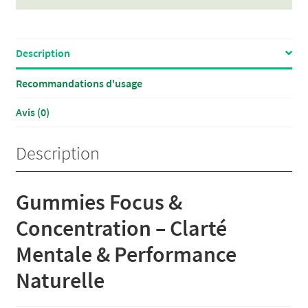
BIO
French
Mush
|
Description
Focus
Recommandations d'usage
&
Concentration
Avis (0)
Description
Gummies Focus &
Concentration – Clarté
Mentale & Performance
Naturelle