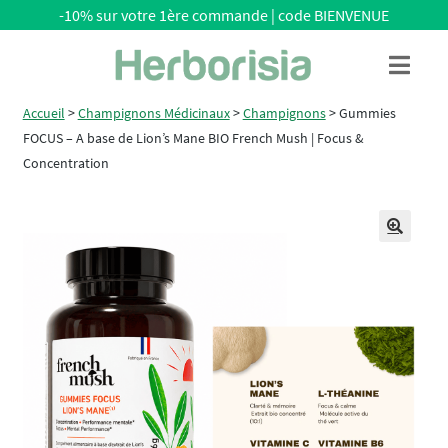
-10% sur votre 1ère commande | code BIENVENUE
Aller
Aller
Menu
à
au
la
contenu
Accueil
>
Champignons Médicinaux
>
Champignons
>
Gummies
navigation
FOCUS – A base de Lion’s Mane BIO French Mush | Focus &
Concentration
🔍