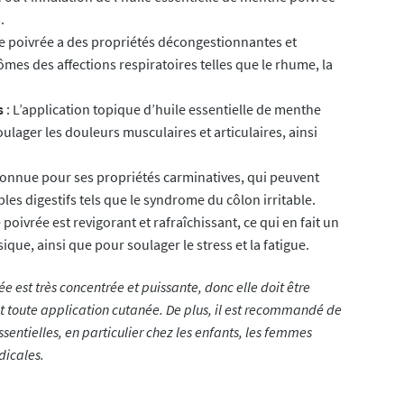
.
e poivrée a des propriétés décongestionnantes et
mes des affections respiratoires telles que le rhume, la
s
: L’application topique d’huile essentielle de menthe
ulager les douleurs musculaires et articulaires, ainsi
connue pour ses propriétés carminatives, qui peuvent
bles digestifs tels que le syndrome du côlon irritable.
oivrée est revigorant et rafraîchissant, ce qui en fait un
ique, ainsi que pour soulager le stress et la fatigue.
ée est très concentrée et puissante, donc elle doit être
nt toute application cutanée. De plus, il est recommandé de
ssentielles, en particulier chez les enfants, les femmes
dicales.