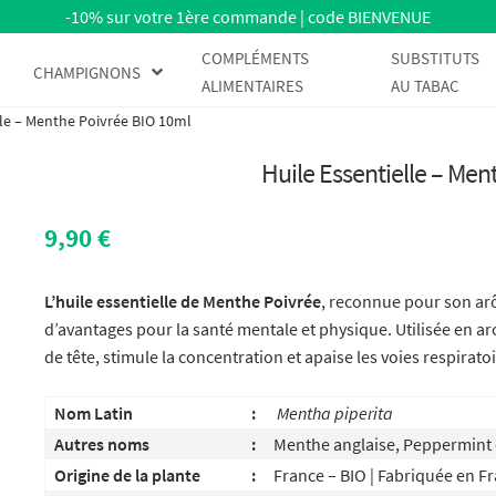
-10% sur votre 1ère commande | code BIENVENUE
COMPLÉMENTS
SUBSTITUTS
CHAMPIGNONS
ALIMENTAIRES
AU TABAC
lle – Menthe Poivrée BIO 10ml
Huile Essentielle – Me
9,90
€
L’huile essentielle de Menthe Poivrée
, reconnue pour son arô
d’avantages pour la santé mentale et physique. Utilisée en a
de tête, stimule la concentration et apaise les voies respiratoi
Nom Latin
:
Mentha
piperita
Autres noms
:
Menthe anglaise, Peppermint 
Origine de la plante
:
France – BIO | Fabriquée en F