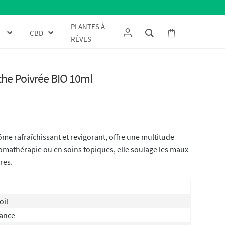
PLANTES À
CBD
RÊVES
nthe Poivrée BIO 10ml
me rafraîchissant et revigorant, offre une multitude
romathérapie ou en soins topiques, elle soulage les maux
res.
oil
rance