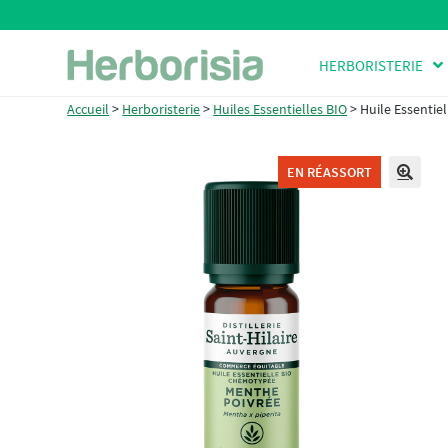
Aller
Aller
HERBORISTERIE
à
au
la
contenu
Accueil
>
Herboristerie
>
Huiles Essentielles BIO
>
Huile Essentie
navigation
EN RÉASSORT
🔍