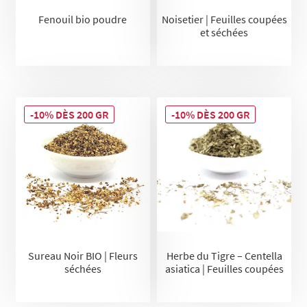
Fenouil bio poudre
Noisetier | Feuilles coupées
et séchées
-10% DÈS 200 GR
-10% DÈS 200 GR
Sureau Noir BIO | Fleurs
Herbe du Tigre – Centella
séchées
asiatica | Feuilles coupées