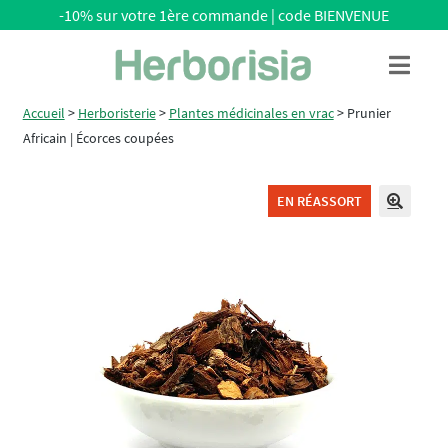
-10% sur votre 1ère commande | code BIENVENUE
Aller
Aller
Menu
à
au
la
contenu
Accueil
>
Herboristerie
>
Plantes médicinales en vrac
>
Prunier
navigation
Africain | Écorces coupées
EN RÉASSORT
🔍