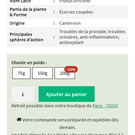
Nom Latin
:
Prunus africana
Partie de la plante
:
Écorces coupées
& Forme
Origine
:
Cameroun
Troubles de la prostate, troubles
Principales
:
urinaires, anti-inflammatoire,
sphères d’action
antioxydant
Choisir un poids :
-10%
75g
150g
200g
quantité
Ajouter au panier
de
Prunier
Retrait possible dans notre boutique de
Paris - 75010
Africain
🚚 Votre commande sera préparée et expédiée dès
|
demain.
Écorces
Une fois déposée à La Poste, elle sera chez vous d'ici 2 à
coupées