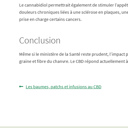
Le cannabidiol permettrait également de stimuler l’appé
douleurs chroniques liées à une sclérose en plaques, une
prise en charge certains cancers.
Conclusion
Même si le ministère de la Santé reste prudent, l’impact 
graine et fibre du chanvre. Le CBD répond actuellement 
Navigation
Article
Les baumes, patchs et infusions au CBD
précédent :
de
l’article