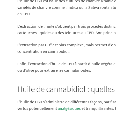
L’huile de CBD est issue des cultures de chanvre à faible
variétés de chanvre comme l’Indica ou la Sativa sont nat
en CBD.
L’extraction de l’huile s’obtient par trois procédés distin
cartouches liquides ou des teintures au CBD. Son princip
L’extraction par CO² est plus complexe, mais permet d’ob
concentration en cannabidiol.
Enfin, l’extraction d’huile de CBD à partir d’huile végétal
ou d’olive pour extraire les cannabinoïdes.
Huile de cannabidiol : quelles
L’huile de CBD s’administre de différentes façons, par f
vertus potentiellement
analgésiques
et tranquillisantes. 