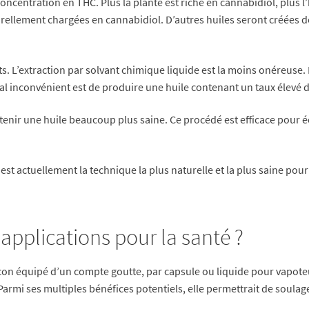
 concentration en THC. Plus la plante est riche en cannabidiol, plus
urellement chargées en cannabidiol. D’autres huiles seront créées 
cts. L’extraction par solvant chimique liquide est la moins onéreuse.
al inconvénient est de produire une huile contenant un taux élevé d
tenir une huile beaucoup plus saine. Ce procédé est efficace pour 
e est actuellement la technique la plus naturelle et la plus saine po
 applications pour la santé ?
lacon équipé d’un compte goutte, par capsule ou liquide pour vapote
Parmi ses multiples bénéfices potentiels, elle permettrait de soulage