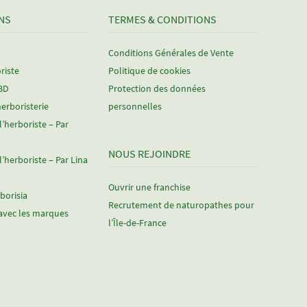
NS
TERMES & CONDITIONS
Conditions Générales de Vente
riste
Politique de cookies
CBD
Protection des données
herboristerie
personnelles
 l’herboriste – Par
NOUS REJOINDRE
 l’herboriste – Par Lina
Ouvrir une franchise
rborisia
Recrutement de naturopathes pour
avec les marques
l’Île-de-France