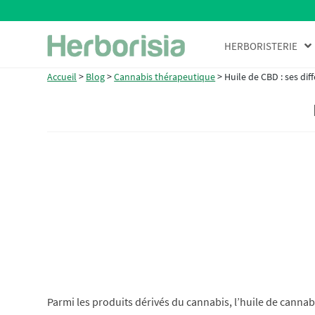
Aller
Aller
HERBORISTERIE
à
au
la
contenu
Accueil
>
Blog
>
Cannabis thérapeutique
>
Huile de CBD : ses dif
navigation
Parmi les produits dérivés du cannabis, l’huile de cannabi