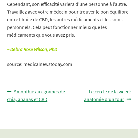
Cependant, son efficacité variera d’une personne à l’autre.
Travaillez avec votre médecin pour trouver le bon équilibre
entre l’huile de CBD, les autres médicaments et les soins
personnels. Cela peut fonctionner mieux que les
médicaments que vous avez pris.
– Debra Rose Wilson, PhD
source: medicalnewstoday.com
Navigation
Article
Article
Smoothie aux graines de
Le cercle de la weed:
précédent :
suivant :
chia, ananas et CBD
anatomie d’un tour
de
l’article