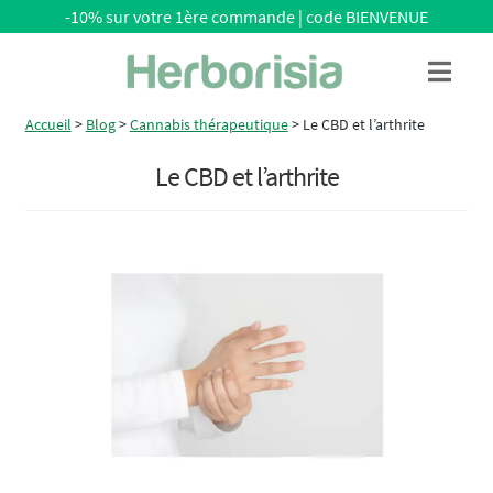
-10% sur votre 1ère commande | code BIENVENUE
Aller
Aller
Menu
à
au
la
contenu
Accueil
>
Blog
>
Cannabis thérapeutique
>
Le CBD et l’arthrite
navigation
Le CBD et l’arthrite