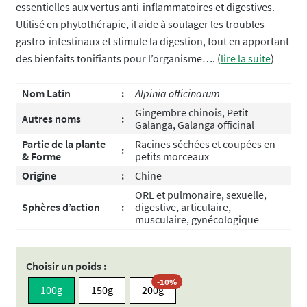
essentielles aux vertus anti-inflammatoires et digestives.
Utilisé en phytothérapie, il aide à soulager les troubles
gastro-intestinaux et stimule la digestion, tout en apportant
des bienfaits tonifiants pour l’organisme…. (
lire la suite
)
Nom Latin
:
Alpinia officinarum
Gingembre chinois, Petit
Autres noms
:
Galanga, Galanga officinal
Partie de la plante
Racines séchées et coupées en
:
& Forme
petits morceaux
Origine
:
Chine
ORL et pulmonaire, sexuelle,
Sphères d’action
:
digestive, articulaire,
musculaire, gynécologique
Choisir un poids :
-10%
100g
150g
200g