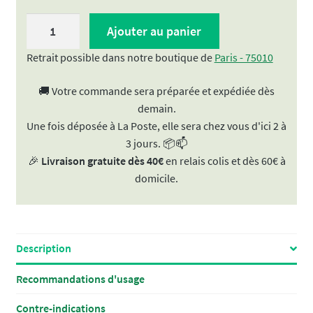
quantité
Ajouter au panier
de
Galanga
Retrait possible dans notre boutique de
Paris - 75010
|
🚚 Votre commande sera préparée et expédiée dès
Racines
demain.
coupées
Une fois déposée à La Poste, elle sera chez vous d'ici 2 à
3 jours. 📦📫
🎉
Livraison gratuite dès 40€
en relais colis et dès 60€ à
domicile.
Description
Recommandations d'usage
Contre-indications