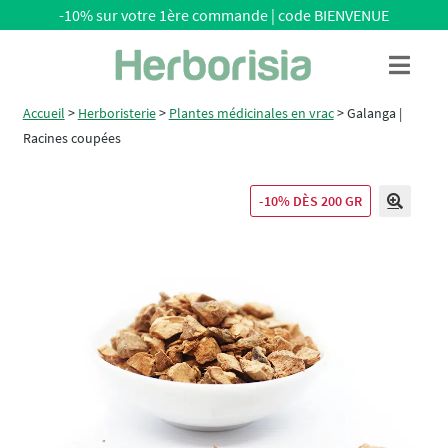
-10% sur votre 1ère commande | code BIENVENUE
Aller
Aller
Menu
à
au
la
contenu
Accueil
>
Herboristerie
>
Plantes médicinales en vrac
>
Galanga |
navigation
Racines coupées
-10% DÈS 200 GR
🔍