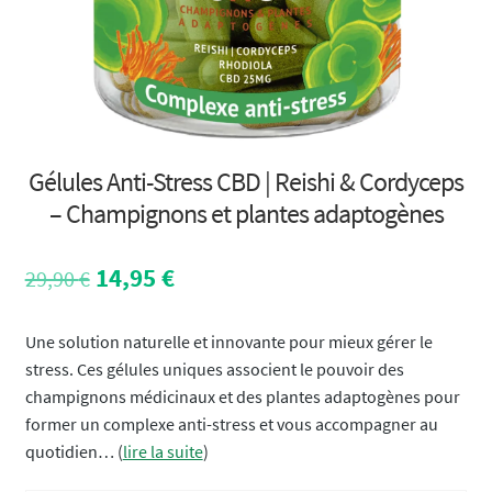
Gélules Anti-Stress CBD | Reishi & Cordyceps
– Champignons et plantes adaptogènes
Le
Le
14,95
€
29,90
€
prix
prix
initial
actuel
Une solution naturelle et innovante pour mieux gérer le
était :
est :
stress. Ces gélules uniques associent le pouvoir des
29,90 €.
14,95 €.
champignons médicinaux et des plantes adaptogènes pour
former un complexe anti-stress et vous accompagner au
quotidien… (
lire la suite
)