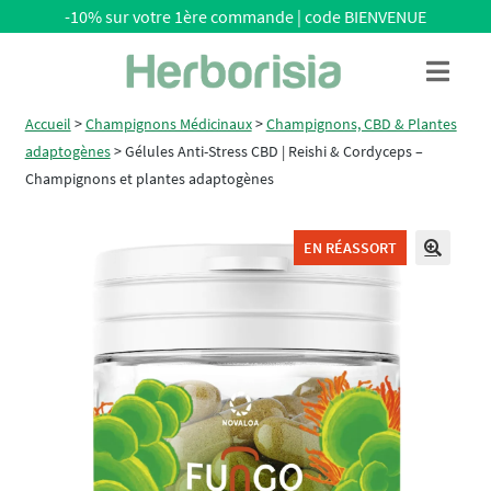
-10% sur votre 1ère commande | code BIENVENUE
Aller
Aller
Menu
à
au
la
contenu
Accueil
>
Champignons Médicinaux
>
Champignons, CBD & Plantes
navigation
adaptogènes
>
Gélules Anti-Stress CBD | Reishi & Cordyceps –
Champignons et plantes adaptogènes
EN RÉASSORT
🔍