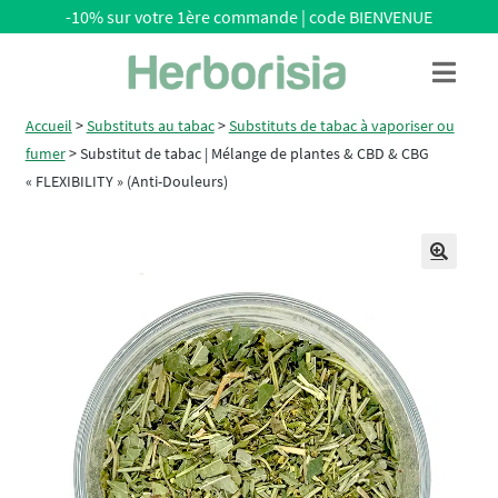
-10% sur votre 1ère commande | code BIENVENUE
Aller
Aller
Menu
à
au
la
contenu
Accueil
>
Substituts au tabac
>
Substituts de tabac à vaporiser ou
navigation
fumer
>
Substitut de tabac | Mélange de plantes & CBD & CBG
« FLEXIBILITY » (Anti-Douleurs)
🔍