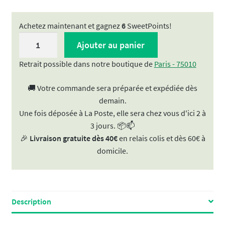
Achetez maintenant et gagnez
6
SweetPoints!
quantité
Ajouter au panier
de
Substitut
Retrait possible dans notre boutique de
Paris - 75010
de
🚚 Votre commande sera préparée et expédiée dès
tabac
demain.
|
Une fois déposée à La Poste, elle sera chez vous d'ici 2 à
Mélange
3 jours. 📦📫
de
🎉
Livraison gratuite dès 40€
en relais colis et dès 60€ à
plantes
domicile.
&
CBD
&
CBG
"FLEXIBILITY"
Description
(Anti-