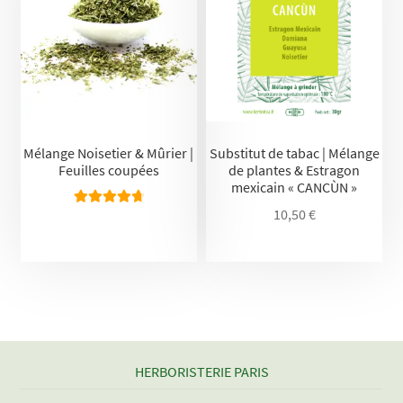
Mélange Noisetier & Mûrier |
Substitut de tabac | Mélange
Feuilles coupées
de plantes & Estragon
mexicain « CANCÙN »
10,50
€
Note
4.86
sur 5
HERBORISTERIE PARIS