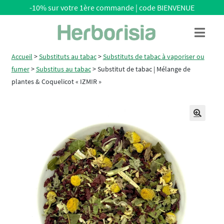
-10% sur votre 1ère commande | code BIENVENUE
Aller
Aller
Menu
à
au
la
contenu
Accueil
>
Substituts au tabac
>
Substituts de tabac à vaporiser ou
navigation
fumer
>
Substitus au tabac
>
Substitut de tabac | Mélange de
plantes & Coquelicot « IZMIR »
🔍