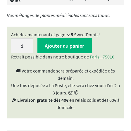
poids
Nos mélanges de plantes médicinales sont sans tabac.
Achetez maintenant et gagnez
5
SweetPoints!
quantité
Ajouter au panier
de
Substitut
Retrait possible dans notre boutique de
Paris - 75010
de
🚚 Votre commande sera préparée et expédiée dès
tabac
demain.
|
Une fois déposée à La Poste, elle sera chez vous d'ici 2 à
Mélange
3 jours. 📦📫
de
🎉
Livraison gratuite dès 40€
en relais colis et dès 60€ à
plantes
domicile.
&
Coquelicot
"IZMIR"