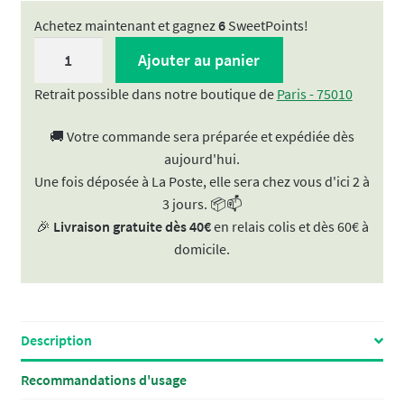
Achetez maintenant et gagnez
6
SweetPoints!
quantité
Ajouter au panier
de
Teinture
Retrait possible dans notre boutique de
Paris - 75010
mère
🚚 Votre commande sera préparée et expédiée dès
|
aujourd'hui.
Extrait
Une fois déposée à La Poste, elle sera chez vous d'ici 2 à
de
3 jours. 📦📫
plante
🎉
Livraison gratuite dès 40€
en relais colis et dès 60€ à
-
domicile.
Vigne
rouge
BIO
50ml
Description
Recommandations d'usage