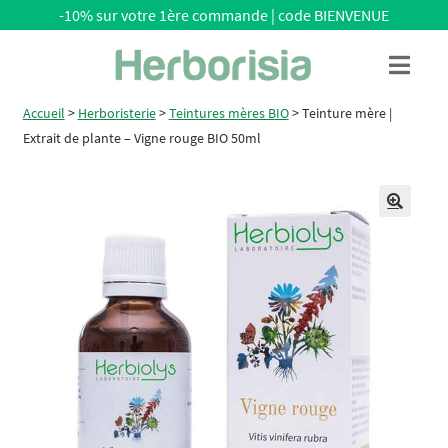
-10% sur votre 1ère commande | code BIENVENUE
Aller
Aller
Menu
à
au
la
contenu
Accueil
>
Herboristerie
>
Teintures mères BIO
>
Teinture mère |
navigation
Extrait de plante – Vigne rouge BIO 50ml
🔍