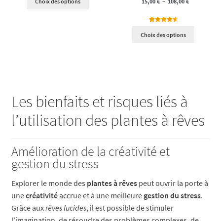
Plage
15,00
€
–
108,00
€
Choix des options
sur 5 basé
12,50 €
sur
prix :
de
à
notations
15,00 €
prix :
client
4
Noté
4.75
50,00 €
Choix des options
sur 5 basé
à
15,00 €
sur
120,00 €
à
notations
client
108,00 €
Les bienfaits et risques liés à
l’utilisation des plantes à rêves
Amélioration de la créativité et
gestion du stress
Explorer le monde des
plantes à rêves
peut ouvrir la porte à
une
créativité
accrue et à une meilleure
gestion du stress
.
Grâce aux
rêves lucides
, il est possible de stimuler
l’imagination, de résoudre des problèmes complexes, de