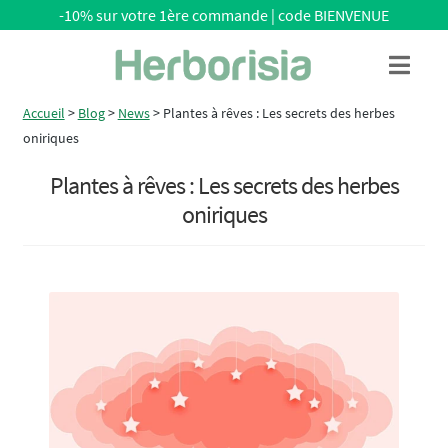
-10% sur votre 1ère commande | code BIENVENUE
Aller
Aller
Menu
à
au
la
contenu
Accueil
>
Blog
>
News
>
Plantes à rêves : Les secrets des herbes
navigation
oniriques
Plantes à rêves : Les secrets des herbes
oniriques