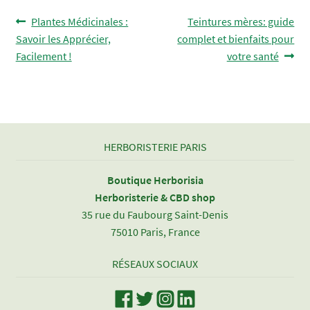
Navigation
Article
Article
Plantes Médicinales :
Teintures mères: guide
précédent :
suivant :
Savoir les Apprécier,
complet et bienfaits pour
de
Facilement !
votre santé
l’article
HERBORISTERIE PARIS
Boutique Herborisia
Herboristerie & CBD shop
35 rue du Faubourg Saint-Denis
75010 Paris, France
RÉSEAUX SOCIAUX