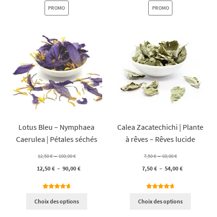
PRODUIT
PRODUIT
PROMO
PROMO
EN
EN
PROMOTION
PROMOTION
Lotus Bleu – Nymphaea
Calea Zacatechichi | Plante
Caerulea | Pétales séchés
à rêves – Rêves lucide
Plage
Plage
12,50
€
–
100,00
€
7,50
€
–
60,00
€
de
de
Plage
Plage
12,50
€
–
90,00
€
7,50
€
–
54,00
€
prix :
prix :
de
de
12,50 €
7,50 €
prix :
prix :
6
Noté
4.83
5
Noté
4.80
Choix des options
Choix des options
sur 5 basé
sur 5 basé
à
à
12,50 €
7,50 €
sur
sur
100,00 €
60,00 €
à
à
notations
notations