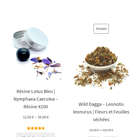
client
client
90,00 €
54,00 €
PRODUIT
PROMO
EN
PROMOTION
Résine Lotus Bleu |
Nymphaea Caerulea –
Wild Dagga – Leonotis
Résine X100
leonurus | Fleurs et Feuilles
Plage
12,50
€
–
50,00
€
séchées
de
Plage
15,00
€
–
120,00
€
prix :
5
Noté
4.80
de