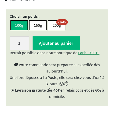
Choisir un poids :
-10%
100g
150g
200g
quantité
Ajouter au panier
de
Épilobe
Retrait possible dans notre boutique de
Paris - 75010
bio
🚚 Votre commande sera préparée et expédiée dès
-
aujourd'hui.
Vrac
Une fois déposée à La Poste, elle sera chez vous d'ici 2 à
pour
3 jours. 📦📫
tisane
🎉
Livraison gratuite dès 40€
en relais colis et dès 60€ à
domicile.