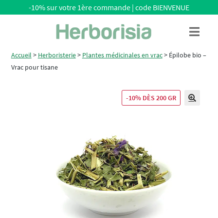
-10% sur votre 1ère commande | code BIENVENUE
Aller
Aller
Menu
à
au
la
contenu
Accueil
>
Herboristerie
>
Plantes médicinales en vrac
>
Épilobe bio –
navigation
Vrac pour tisane
-10% DÈS 200 GR
🔍