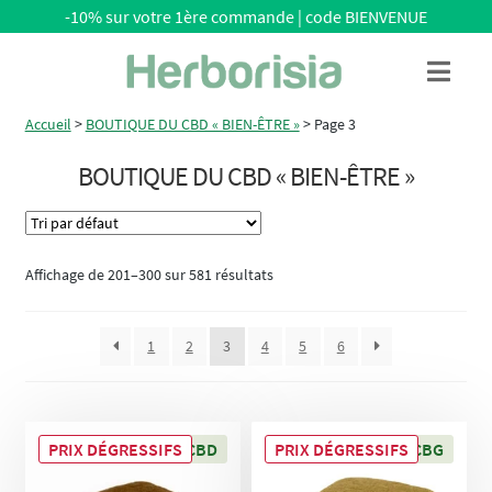
-10% sur votre 1ère commande | code BIENVENUE
Aller
Aller
Menu
à
au
la
contenu
Accueil
>
BOUTIQUE DU CBD « BIEN-ÊTRE »
>
Page 3
navigation
BOUTIQUE DU CBD « BIEN-ÊTRE »
Affichage de 201–300 sur 581 résultats
1
2
3
4
5
6
PRIX DÉGRESSIFS
17% CBD
PRIX DÉGRESSIFS
16% CBD/CBG