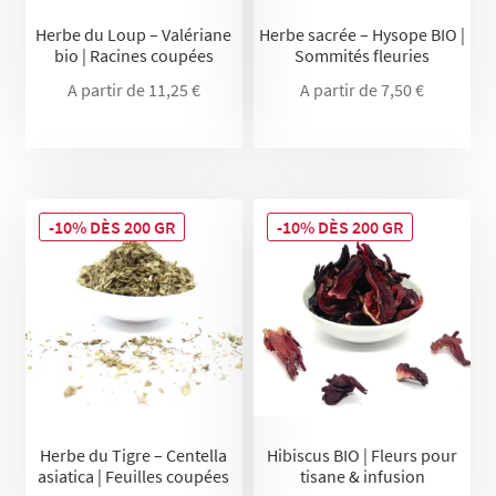
Herbe du Loup – Valériane
Herbe sacrée – Hysope BIO |
bio | Racines coupées
Sommités fleuries
A partir de
11,25
€
A partir de
7,50
€
-10% DÈS 200 GR
-10% DÈS 200 GR
Herbe du Tigre – Centella
Hibiscus BIO | Fleurs pour
asiatica | Feuilles coupées
tisane & infusion