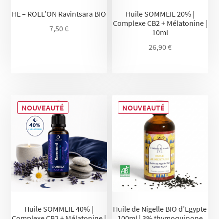
HE – ROLL’ON Ravintsara BIO
Huile SOMMEIL 20% |
Complexe CB2 + Mélatonine |
7,50
€
10ml
26,90
€
NOUVEAUTÉ
NOUVEAUTÉ
Huile SOMMEIL 40% |
Huile de Nigelle BIO d’Egypte
Complexe CB2 + Mélatonine |
100ml | 3% thymoquinone