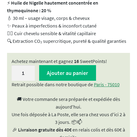
⚡
Huile de Nigelle hautement concentrée en
thymoquinone : 20 %
💧 30 ml – usage visage, corps & cheveux
✨ Peaux à imperfections & inconfort cutané
💆‍♀️ Cuir chevelu sensible & vitalité capillaire
🔍 Extraction CO₂ supercritique, pureté & qualité garanties
Achetez maintenant et gagnez
16
SweetPoints!
quantité
Ajouter au panier
de
Huile
Retrait possible dans notre boutique de
Paris - 75010
de
🚚 Votre commande sera préparée et expédiée dès
Nigelle
aujourd'hui.
de
Une fois déposée à La Poste, elle sera chez vous d'ici 2 à
Tunisie
3 jours. 📦📫
30ml
🎉
Livraison gratuite dès 40€
en relais colis et dès 60€ à
|