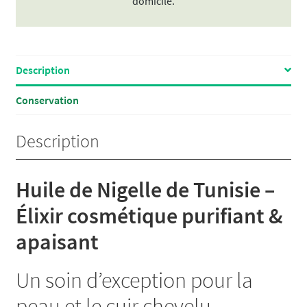
domicile.
20%
thymoquinone
Description
Conservation
Description
Huile de Nigelle de Tunisie –
Élixir cosmétique purifiant &
apaisant
Un soin d’exception pour la
peau et le cuir chevelu