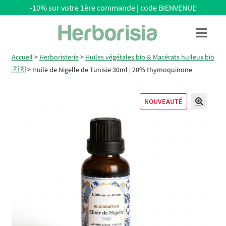
-10% sur votre 1ère commande | code BIENVENUE
Aller
Aller
Menu
à
au
la
contenu
Accueil
>
Herboristerie
>
Huiles végétales bio & Macérats huileux bio
navigation
🇫🇷
>
Huile de Nigelle de Tunisie 30ml | 20% thymoquinone
NOUVEAUTÉ
🔍