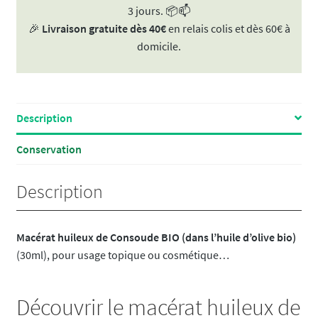
3 jours. 📦📫
de
🎉
Livraison gratuite dès 40€
en relais colis et dès 60€ à
Consoude
domicile.
BIO
30ml
Description
Conservation
Description
Macérat huileux de Consoude BIO (dans l’huile d’olive bio)
(30ml), pour usage topique ou cosmétique…
Découvrir le macérat huileux de