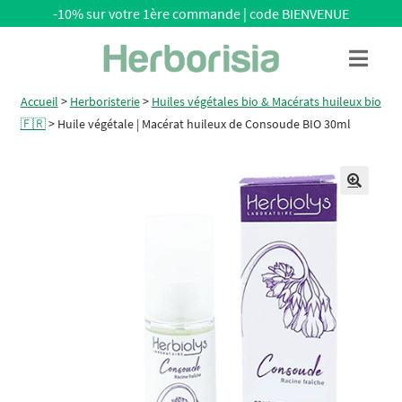
-10% sur votre 1ère commande | code BIENVENUE
Aller
Aller
Menu
à
au
la
contenu
Accueil
>
Herboristerie
>
Huiles végétales bio & Macérats huileux bio
navigation
🇫🇷
>
Huile végétale | Macérat huileux de Consoude BIO 30ml
🔍