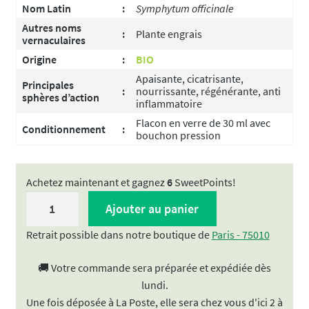
Nom Latin
:
Symphytum officinale
Autres noms
:
Plante engrais
vernaculaires
Origine
:
BIO
Apaisante, cicatrisante,
Principales
:
nourrissante, régénérante, anti
sphères d’action
inflammatoire
Flacon en verre de 30 ml avec
Conditionnement
:
bouchon pression
Achetez maintenant et gagnez
6
SweetPoints!
quantité
Ajouter au panier
de
Huile
Retrait possible dans notre boutique de
Paris - 75010
végétale
🚚 Votre commande sera préparée et expédiée dès
|
lundi.
Macérat
Une fois déposée à La Poste, elle sera chez vous d'ici 2 à
huileux