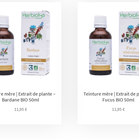
e mère | Extrait de plante –
Teinture mère | Extrait de 
Bardane BIO 50ml
Fucus BIO 50ml
11,95
€
11,95
€