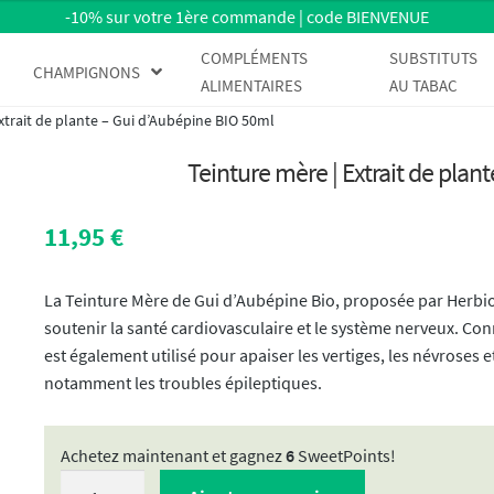
-10% sur votre 1ère commande | code BIENVENUE
COMPLÉMENTS
SUBSTITUTS
CHAMPIGNONS
ALIMENTAIRES
AU TABAC
xtrait de plante – Gui d’Aubépine BIO 50ml
Teinture mère | Extrait de plan
11,95
€
La Teinture Mère de Gui d’Aubépine Bio, proposée par Herbioly
soutenir la santé cardiovasculaire et le système nerveux. Connu
est également utilisé pour apaiser les vertiges, les névroses
notamment les troubles épileptiques.
Achetez maintenant et gagnez
6
SweetPoints!
quantité