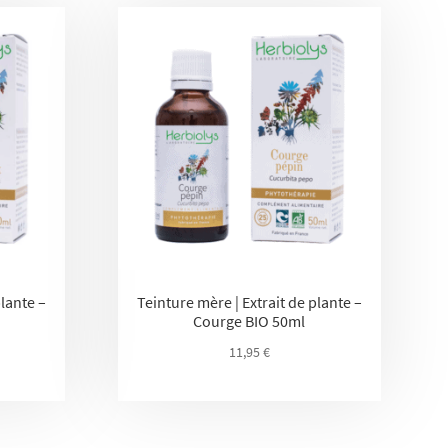
plante –
Teinture mère | Extrait de plante –
Courge BIO 50ml
11,95
€