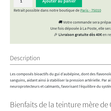
Ajouter au panier
de
Teinture
Retrait possible dans notre boutique de
Paris - 75010
mère
🚚 Votre commande sera prépar
|
Une fois déposée à La Poste, elle sera
Extrait
🎉
Livraison gratuite dès 40€
en re
de
plante
-
Gui
Description
d'Aubépine
BIO
50ml
Les composés bioactifs du gui d’aubépine, dont des flavonoïd
sanguins, aidant ainsi à stabiliser la pression artérielle. Par 
neuroprotecteurs et calmants, favorisant l’équilibre du systè
Bienfaits de la teinture mère de