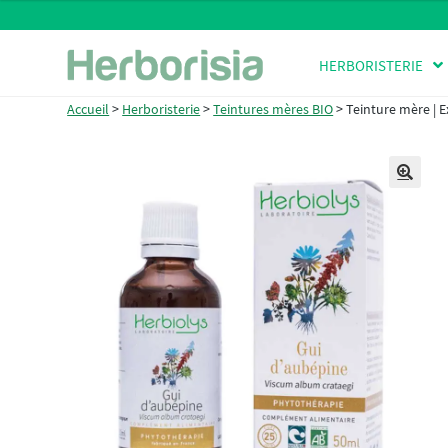
Aller
Aller
HERBORISTERIE
à
au
la
contenu
Accueil
>
Herboristerie
>
Teintures mères BIO
>
Teinture mère | E
navigation
🔍