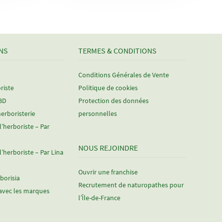
NS
TERMES & CONDITIONS
Conditions Générales de Vente
riste
Politique de cookies
CBD
Protection des données
herboristerie
personnelles
 l’herboriste – Par
NOUS REJOINDRE
 l’herboriste – Par Lina
Ouvrir une franchise
rborisia
Recrutement de naturopathes pour
avec les marques
l’Île-de-France