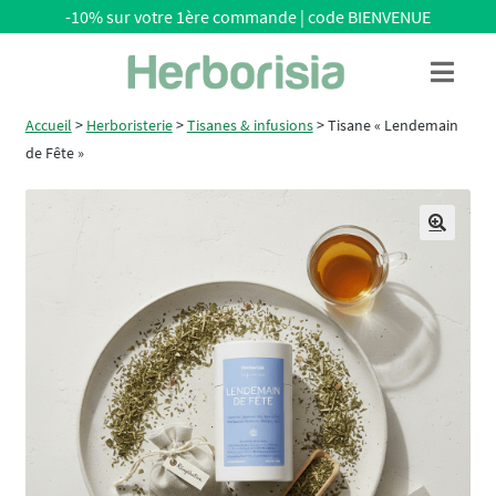
-10% sur votre 1ère commande | code BIENVENUE
Aller
Aller
Menu
à
au
la
contenu
Accueil
>
Herboristerie
>
Tisanes & infusions
>
Tisane « Lendemain
navigation
de Fête »
🔍