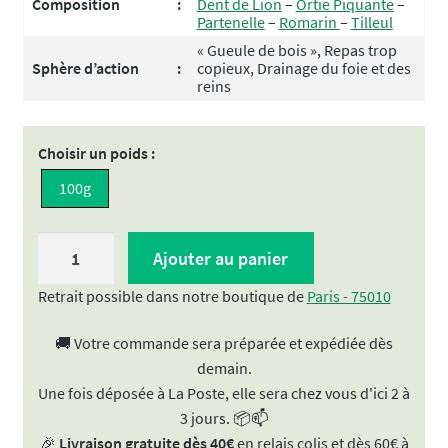
Composition
:
Dent de Lion
–
Ortie Piquante
–
Partenelle
–
Romarin
–
Tilleul
« Gueule de bois », Repas trop
Sphère d’action
:
copieux, Drainage du foie et des
reins
Choisir un poids :
100g
quantité
Ajouter au panier
de
Tisane
Retrait possible dans notre boutique de
Paris - 75010
"Lendemain
🚚 Votre commande sera préparée et expédiée dès
de
demain.
Fête"
Une fois déposée à La Poste, elle sera chez vous d'ici 2 à
3 jours. 📦📫
🎉
Livraison gratuite dès 40€
en relais colis et dès 60€ à