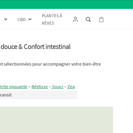
PLANTES À
CBD
RÊVES
n douce & Confort intestinal
t sélectionnées pour accompagner votre bien-être
Ortie piquante
–
Réglisse
–
Souci
–
Zea
ransit