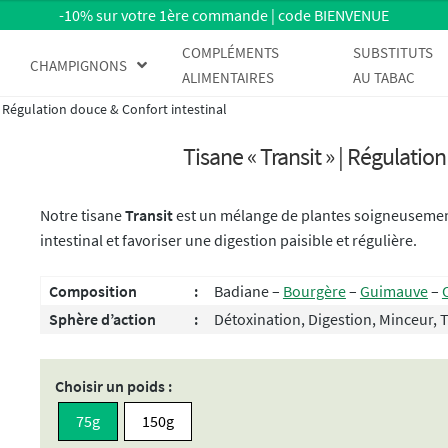
-10% sur votre 1ère commande | code BIENVENUE
COMPLÉMENTS
SUBSTITUTS
CHAMPIGNONS
ALIMENTAIRES
AU TABAC
 | Régulation douce & Confort intestinal
Tisane « Transit » | Régulatio
Notre tisane
Transit
est un mélange de plantes soigneusemen
intestinal et favoriser une digestion paisible et régulière.
Composition
:
Badiane –
Bourgère
–
Guimauve
–
Sphère d’action
:
Détoxination, Digestion, Minceur, T
Choisir un poids :
75g
150g