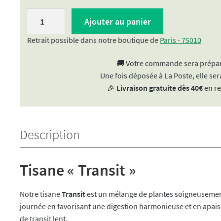
quantité
Ajouter au panier
de
Tisane
Retrait possible dans notre boutique de
Paris - 75010
"Transit"
🚚 Votre commande sera prépar
|
Une fois déposée à La Poste, elle sera
Régulation
🎉
Livraison gratuite dès 40€
en re
douce
&
Confort
intestinal
Description
Tisane « Transit »
Notre tisane
Transit
est un mélange de plantes soigneusement
journée en favorisant une digestion harmonieuse et en apais
de transit lent.