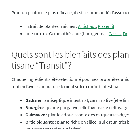
Pour un protocole plus efficace, il est recommandé d’associer 
Extrait de plantes fraiches :
Artichaut
,
Pissenlit
une cure de Gemmothérapie (bourgeons) :
Cassis
,
Fig
Quels sont les bienfaits des pl
tisane “Transit”?
Chaque ingrédient a été sélectionné pour ses propriétés uni
tout en favorisant naturellement votre confort intestinal.
Badiane
: antiseptique intestinal, carminative (elle lim
Bourgère
: plante purgative, elle favorise le nettoyage
Guimauve
: plante adoucissante des muqueuses digest
Ortie piquante
: plante riche en silice (qui est un très
un excellent tonique général)