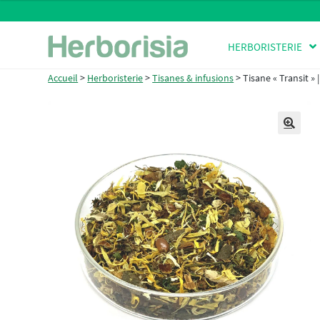
Aller
Aller
HERBORISTERIE
à
au
la
contenu
Accueil
>
Herboristerie
>
Tisanes & infusions
>
Tisane « Transit »
navigation
🔍