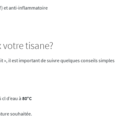
f) et anti-inflammatoire
otre tisane?
t », il est important de suivre quelques conseils simples
 cl d’eau à
80°C
rature souhaitée.