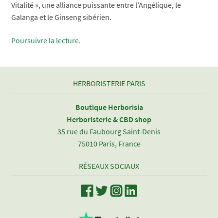
Vitalité », une alliance puissante entre l’Angélique, le
Galanga et le Ginseng sibérien.
Tisane
Poursuivre la lecture.
Vitalité
–
Trois
HERBORISTERIE PARIS
racines
miraculeuses
Boutique Herborisia
100
Herboristerie & CBD shop
naturelles
35 rue du Faubourg Saint-Denis
75010 Paris, France
RÉSEAUX SOCIAUX