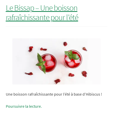
–
Le Bissap – Une boisson
Un
rafraîchissante pour l’été
ami
de
l’immunité
Une boisson rafraîchissante pour l’été à base d’Hibiscus !
Le
Poursuivre la lecture.
Bissap