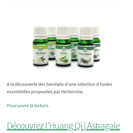
et
utilisations
A la découverte des bienfaits d’une selection d’huiles
essentielles proposées par Herborisia.
Huiles
Poursuivre la lecture.
Essentielles
:
Découvrez l’Huang Qi | Astragale
Litsée