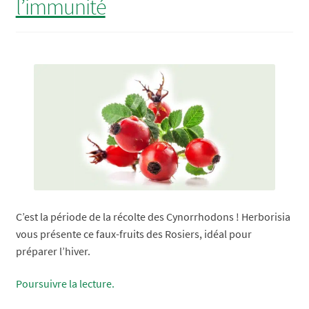
l’immunité
Astragale
C’est la période de la récolte des Cynorrhodons ! Herborisia
vous présente ce faux-fruits des Rosiers, idéal pour
préparer l’hiver.
Le
Poursuivre la lecture.
Cynorrhodon