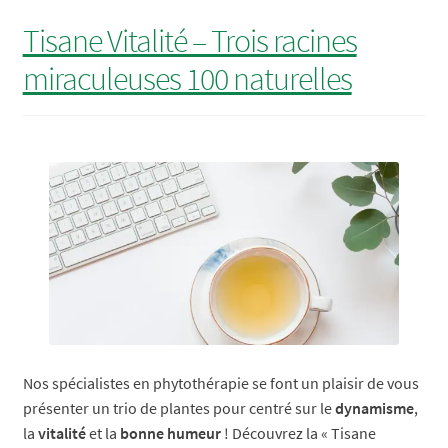
–
Tisane Vitalité – Trois racines
Une
miraculeuses 100 naturelles
boisson
rafraîchissante
pour
l’été
Nos spécialistes en phytothérapie se font un plaisir de vous
présenter un trio de plantes pour centré sur le
dynamisme
,
la
vitalité
et la
bonne humeur
! Découvrez la « Tisane