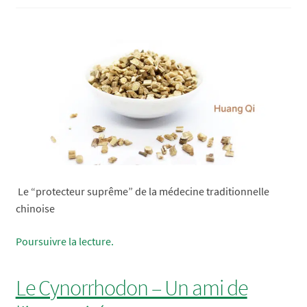
citronnée,
Ravintsara
et
Romarin
à
Verbénone
Le “protecteur suprême” de la médecine traditionnelle
chinoise
Découvrez
Poursuivre la lecture.
l’Huang
Qi
Le Cynorrhodon – Un ami de
|