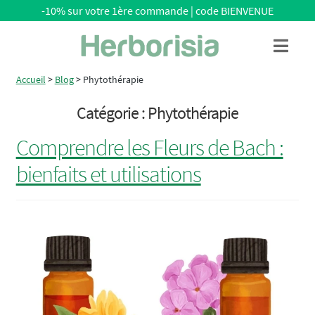
-10% sur votre 1ère commande | code BIENVENUE
Aller
Aller
Menu
à
au
la
contenu
Accueil
>
Blog
>
Phytothérapie
navigation
Catégorie :
Phytothérapie
Comprendre les Fleurs de Bach :
bienfaits et utilisations